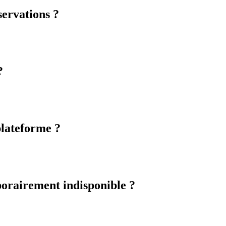
servations ?
?
 plateforme ?
mporairement indisponible ?