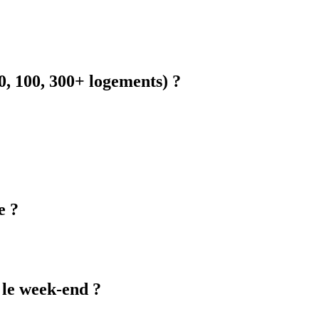
0, 100, 300+ logements) ?
e ?
 le week-end ?